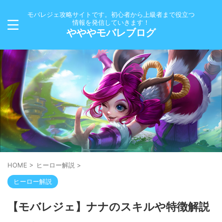
モバレジェ攻略サイトです。初心者から上級者まで役立つ
情報を発信していきます！
やややモバレブログ
HOME
>
ヒーロー解説
>
ヒーロー解説
【モバレジェ】ナナのスキルや特徴解説